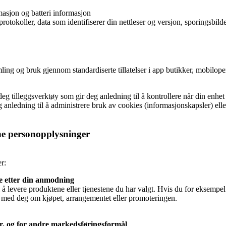
masjon og batteri informasjon
otokoller, data som identifiserer din nettleser og versjon, sporingsbild
ing og bruk gjennom standardiserte tillatelser i app butikker, mobilop
gi deg tilleggsverktøy som gir deg anledning til å kontrollere når din enhe
g anledning til å administrere bruk av cookies (informasjonskapsler) ell
 personopplysninger
r:
ne etter din anmodning
å levere produktene eller tjenestene du har valgt. Hvis du for eksempel g
e med deg om kjøpet, arrangementet eller promoteringen.
er, og for andre markedsføringsformål