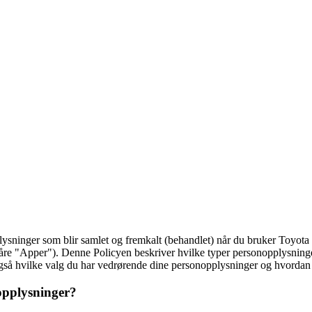
ysninger som blir samlet og fremkalt (behandlet) når du bruker Toyota
re "Apper"). Denne Policyen beskriver hvilke typer personopplysninge
 også hvilke valg du har vedrørende dine personopplysninger og hvordan
opplysninger?