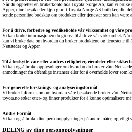
Når du oppretter en brukerkonto hos Toyota Norge AS, kan vi bruke in
Apper, dine besøk eller kjøp gjort i Toyota Norge AS butikker, din d
sende personlige budskap om produkter eller tjenester som kan være av
For å drive, forbedre og vedlikeholde vår virksomhet og våre pro
Vi kan bruke informasjonen du gir oss til å drive vår virksomhet. Når 
kan vi bruke data om hvordan du bruker produktene og tjenestene til å
Nettsteder og Apper.
Til å beskytte våre eller andres rettigheter, eiendeler eller sikkerh
Vi kan også bruke opplysninger om hvordan du bruker våre Nettsteder 
anmodninger fra offentlige instanser eller for å overholde lover som 
For generelle forsknings- og analyseringsformål
Vi bruker informasjon om hvordan våre besøkende bruker våre Nettste
toyota.no søker etter- og finner produkter for å kunne optimalisere måt
Andre Formål
Vi kan også bruke dine personopplysninger på andre måter, og vil gi sæ
DELING av dine personopplysninger