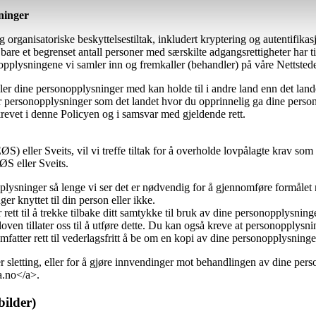
inger
 organisatoriske beskyttelsestiltak, inkludert kryptering og autentifika
re et begrenset antall personer med særskilte adgangsrettigheter har til
pplysningene vi samler inn og fremkaller (behandler) på våre Nettsted
 dine personopplysninger med kan holde til i andre land enn det lande
or personopplysninger som det landet hvor du opprinnelig ga dine person
krevet i denne Policyen og i samsvar med gjeldende rett.
 eller Sveits, vil vi treffe tiltak for å overholde lovpålagte krav som k
ØS eller Sveits.
plysninger så lenge vi ser det er nødvendig for å gjennomføre formåle
er knyttet til din person eller ikke.
rett til å trekke tilbake ditt samtykke til bruk av dine personopplysninge
t loven tillater oss til å utføre dette. Du kan også kreve at personopply
fatter rett til vederlagsfritt å be om en kopi av dine personopplysninge
ller sletting, eller for å gjøre innvendinger mot behandlingen av dine pe
a.no</a>.
bilder)