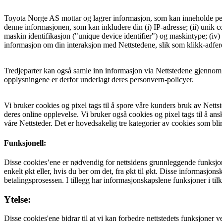
Toyota Norge AS mottar og lagrer informasjon, som kan inneholde perso
denne informasjonen, som kan inkludere din (i) IP-adresse; (ii) unik c
maskin identifikasjon ("unique device identifier") og maskintype; (iv) d
informasjon om din interaksjon med Nettstedene, slik som klikk-adferd
Tredjeparter kan også samle inn informasjon via Nettstedene gjennom c
opplysningene er derfor underlagt deres personvern-policyer.
Vi bruker cookies og pixel tags til å spore våre kunders bruk av Nettste
deres online opplevelse. Vi bruker også cookies og pixel tags til å anska
våre Nettsteder. Det er hovedsakelig tre kategorier av cookies som blir
Funksjonell:
Disse cookies’ene er nødvendig for nettsidens grunnleggende funksjoner
enkelt økt eller, hvis du ber om det, fra økt til økt. Disse informas
betalingsprosessen. I tillegg har informasjonskapslene funksjoner i tilk
Ytelse:
Disse cookies'ene bidrar til at vi kan forbedre nettstedets funksjoner 