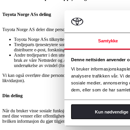
Toyota Norge ASs deling
Toyota Norge AS deler dine personopplysninger med:
Toyota Norge ASs tilknyttede selskaper og partnere for formål
Samtykke
Tredjeparts tjenesteytere som behandler personopplysninger på v
distribuere e-post, forskning og analyse, lede merke- og produktp
Andre tredjeparter i den utstrekning det er nødvendig for å: (i)
Denne nettsiden anvender c
bruk av våre Nettsteder og Apper, eller brudd på våre Nettsteders
undersøkelse av svindel (for eksempel forfalskning).
Vi bruker informasjonskapsler
Vi kan også overføre dine personopplysninger som er i vår besittelse der
analysere trafikken vår. Vi 
likvidasjon).
sosiale medier, annonsering 
dem, eller som de har samlet
Din deling
Når du bruker visse sosiale funksjoner på våre Nettsteder eller Apper,
Kun nødvendige
med dine venner eller offentligheten, inkludert informasjon om din kun
hvilken informasjon du gjør tilgjengelig gjennom Toyota Norge ASs so