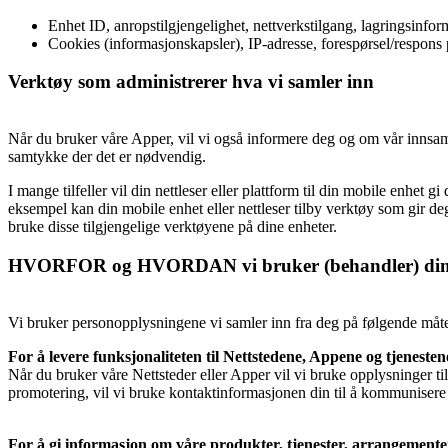
Enhet ID, anropstilgjengelighet, nettverkstilgang, lagringsinfor
Cookies (informasjonskapsler), IP-adresse, forespørsel/respons pr
Verktøy som administrerer hva vi samler inn
Når du bruker våre Apper, vil vi også informere deg og om vår innsaml
samtykke der det er nødvendig.
I mange tilfeller vil din nettleser eller plattform til din mobile enhet 
eksempel kan din mobile enhet eller nettleser tilby verktøy som gir de
bruke disse tilgjengelige verktøyene på dine enheter.
HVORFOR og HVORDAN vi bruker (behandler) dine
Vi bruker personopplysningene vi samler inn fra deg på følgende måte
For å levere funksjonaliteten til Nettstedene, Appene og tjeneste
Når du bruker våre Nettsteder eller Apper vil vi bruke opplysninger til 
promotering, vil vi bruke kontaktinformasjonen din til å kommuniser
For å gi informasjon om våre produkter, tjenester, arrangement