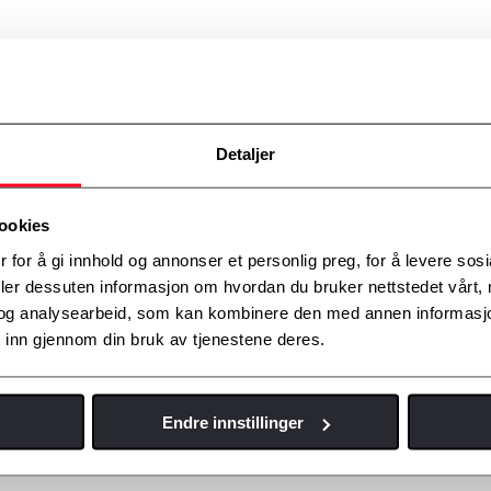
ene beskrevet over
Detaljer
egne av Toyota Norge AS, for eksempel for å behandle kredittkort og bet
romotering, i tillegg til administrering av særskilte tjenester og funksj
 etterkomme anmodninger fra offentlige instanser, en rettskjennelse eller
ookies
 og Appers Bruksvilkår og våre retningslinjer; (iii) beskytte oss mot kra
 for å gi innhold og annonser et personlig preg, for å levere sos
som vi overdrar hele eller deler av vår virksomhet eller eiendeler (inklu
deler dessuten informasjon om hvordan du bruker nettstedet vårt,
og analysearbeid, som kan kombinere den med annen informasjon d
 inn gjennom din bruk av tjenestene deres.
 kan du opprette en offentlig profil som inneholder informasjon slik so
Endre innstillinger
deaktivitet. Vi oppmuntrer deg til å bruke verktøyene vi tilbyr for å ad
siale funksjoner.