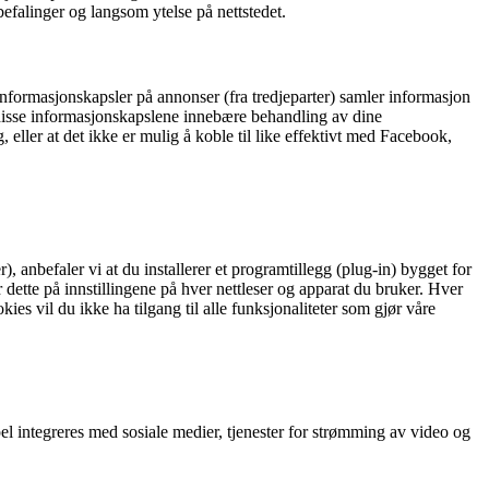
befalinger og langsom ytelse på nettstedet.
. Informasjonskapsler på annonser (fra tredjeparter) samler informasjon
kan disse informasjonskapslene innebære behandling av dine
eller at det ikke er mulig å koble til like effektivt med Facebook,
 anbefaler vi at du installerer et programtillegg (plug-in) bygget for
 dette på innstillingene på hver nettleser og apparat du bruker. Hver
ies vil du ikke ha tilgang til alle funksjonaliteter som gjør våre
l integreres med sosiale medier, tjenester for strømming av video og