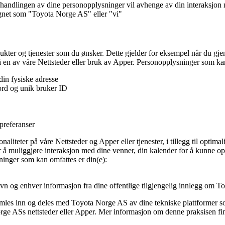
handlingen av dine personopplysninger vil avhenge av din interaksjon 
egnet som "Toyota Norge AS" eller "vi"
kter og tjenester som du ønsker. Dette gjelder for eksempel når du gje
på en av våre Nettsteder eller bruk av Apper. Personopplysninger som kan
in fysiske adresse
ord og unik bruker ID
preferanser
aliteter på våre Nettsteder og Apper eller tjenester, i tillegg til optima
r å muliggjøre interaksjon med dine venner, din kalender for å kunne oppr
sninger som kan omfattes er din(e):
navn og enhver informasjon fra dine offentlige tilgjengelig innlegg o
mles inn og deles med Toyota Norge AS av dine tekniske plattformer som 
 ASs nettsteder eller Apper. Mer informasjon om denne praksisen finn