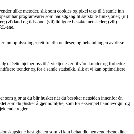
nder ulike metoder, slik som cookies og pixel tags til å samle inn
parat har programvarer som har adgang til særskilte funksjoner; (iii)
(vi) land og tidssone; (vii) tidligere besøkte nettsteder; (viii)
URL-ene.
 inn opplysninger rett fra din nettleser, og behandlingen av disse
g). Dette hjelper oss til å yte tjenester til våre kunder og forbedre
ifisere trender og for å samle statistikk, slik at vi kan optimalisere
er som gjør at du blir husket når du besøker nettsiden innenfor én
ttstedet som du ønsker å gjennomføre, som for eksempel handlevogn- og
jeldende regler.
formasjonskapslene hastigheten som vi kan behandle henvendelsene dine