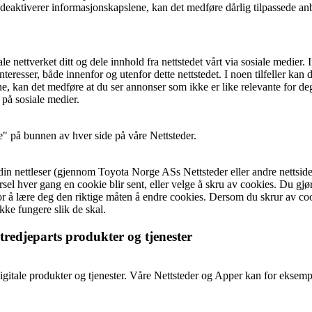
u deaktiverer informasjonskapslene, kan det medføre dårlig tilpassede an
le nettverket ditt og dele innhold fra nettstedet vårt via sosiale medier
 interesser, både innenfor og utenfor dette nettstedet. I noen tilfeller 
kan det medføre at du ser annonser som ikke er like relevante for deg, 
 på sosiale medier.
ne" på bunnen av hver side på våre Nettsteder.
n nettleser (gjennom Toyota Norge ASs Nettsteder eller andre nettsider),
el hver gang en cookie blir sent, eller velge å skru av cookies. Du gjør
 for å lære deg den riktige måten å endre cookies. Dersom du skrur av cook
ikke fungere slik de skal.
edjeparts produkter og tjenester
itale produkter og tjenester. Våre Nettsteder og Apper kan for eksempe