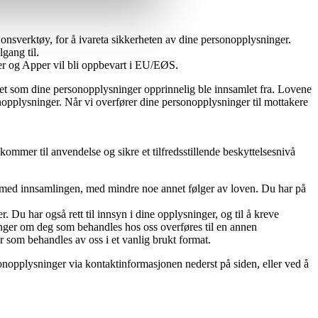
sjonsverktøy, for å ivareta sikkerheten av dine personopplysninger.
gang til.
er og Apper vil bli oppbevart i EU/EØS.
t som dine personopplysninger opprinnelig ble innsamlet fra. Lovene
opplysninger. Når vi overfører dine personopplysninger til mottakere
ommer til anvendelse og sikre et tilfredsstillende beskyttelsesnivå
t med innsamlingen, med mindre noe annet følger av loven. Du har på
r. Du har også rett til innsyn i dine opplysninger, og til å kreve
sninger om deg som behandles hos oss overføres til en annen
r som behandles av oss i et vanlig brukt format.
rsonopplysninger via kontaktinformasjonen nederst på siden, eller ved å