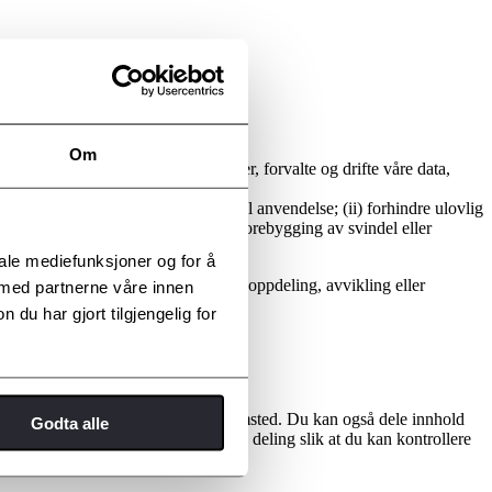
Om
alinger, forsendelser og leveranser, forvalte og drifte våre data,
oner
 for å overholde lover som kommer til anvendelse; (ii) forhindre ulovlig
v fra tredjepart; og (iv) bistå med forebygging av svindel eller
iale mediefunksjoner og for å
dert i tilfelle av en reorganisering, oppdeling, avvikling eller
 med partnerne våre innen
u har gjort tilgjengelig for
m ditt brukernavn, profilbilde og hjemsted. Du kan også dele innhold
Godta alle
ministrere Toyota Norge ASs sosiale deling slik at du kan kontrollere