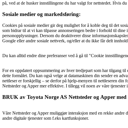
på, ved at de husker innstillingene du har valgt for nettstedet. Hvis d
Sosiale medier og markedsføring:
Cookies på sosiale medier gir deg mulighet for å koble deg til det sosia
som bidrar til at vi kan tilpasse annonseringen bedre i forhold til dine
personopplysninger. Dersom du deaktiverer disse informasjonskapslene, 
Google eller andre sosiale nettverk, og/eller at du ikke får delt innhold
Du kan alltid endre dine preferanser ved å gå til "Cookie innstillinge
For en oppdatert oppsummering av hver tredjepart som har tilgang til di
dette formålet. Du kan også velge at datamaskinen din sender en advars
nettleser er forskjellig – se derfor på hjelp-menyen til nettleseren din
Nettsteder og Apper mer effektive. I tillegg vil noen av våre tjenester 
BRUK av Toyota Norge AS Nettsteder og Apper med tr
Våre Nettsteder og Apper muliggjør interaksjon med en rekke andre dig
andre digitale tjenester som f.eks kartfunksjoner.