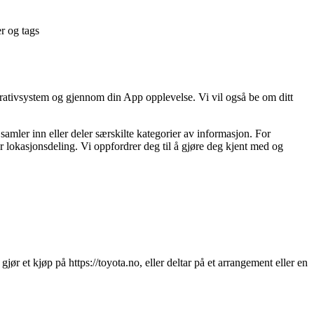
er og tags
erativsystem og gjennom din App opplevelse. Vi vil også be om ditt
t samler inn eller deler særskilte kategorier av informasjon. For
er lokasjonsdeling. Vi oppfordrer deg til å gjøre deg kjent med og
jør et kjøp på https://toyota.no, eller deltar på et arrangement eller en