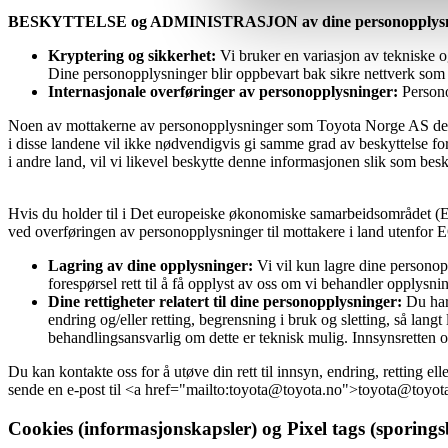
BESKYTTELSE og ADMINISTRASJON av dine personopplysn
Kryptering og sikkerhet:
Vi bruker en variasjon av tekniske og
Dine personopplysninger blir oppbevart bak sikre nettverk som ba
Internasjonale overføringer av personopplysninger:
Persono
Noen av mottakerne av personopplysninger som Toyota Norge AS deler
i disse landene vil ikke nødvendigvis gi samme grad av beskyttelse f
i andre land, vil vi likevel beskytte denne informasjonen slik som bes
Hvis du holder til i Det europeiske økonomiske samarbeidsområdet (EØS)
ved overføringen av personopplysninger til mottakere i land utenfor E
Lagring av dine opplysninger:
Vi vil kun lagre dine personop
forespørsel rett til å få opplyst av oss om vi behandler opplysning
Dine rettigheter relatert til dine personopplysninger:
Du har 
endring og/eller retting, begrensning i bruk og sletting, så lang
behandlingsansvarlig om dette er teknisk mulig. Innsynsretten om
Du kan kontakte oss for å utøve din rett til innsyn, endring, retting e
sende en e-post til <a href="mailto:toyota@toyota.no">toyota@toyot
Cookies (informasjonskapsler) og Pixel tags (sporings