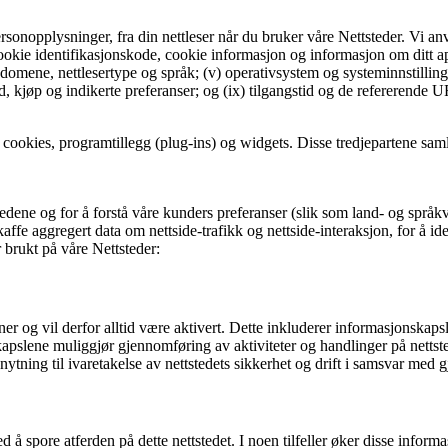
nopplysninger, fra din nettleser når du bruker våre Nettsteder. Vi anve
ookie identifikasjonskode, cookie informasjon og informasjon om ditt ap
omene, nettlesertype og språk; (v) operativsystem og systeminnstillinger; 
, kjøp og indikerte preferanser; og (ix) tilgangstid og de refererende 
ookies, programtillegg (plug-ins) og widgets. Disse tredjepartene samler
dene og for å forstå våre kunders preferanser (slik som land- og språkval
ffe aggregert data om nettside-trafikk og nettside-interaksjon, for å ident
 brukt på våre Nettsteder:
 og vil derfor alltid være aktivert. Dette inkluderer informasjonskapsl
jonskapslene muliggjør gjennomføring av aktiviteter og handlinger på ne
nytning til ivaretakelse av nettstedets sikkerhet og drift i samsvar med g
ved å spore atferden på dette nettstedet. I noen tilfeller øker disse in