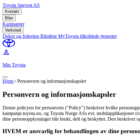
Toyota Sørvest AS
Kontakt
Biler
Kampanjer
Verksted
Dekor og foliering
Bilutleie
MyToyota tilkoblede tjenester
perm_identity
Min Toyota
Hjem
/
Personvern og informasjonskapsler
Personvern og informasjonskapsler
Denne policyen for personvern ("Policy") beskriver hvilke personoppl
kampanje.toyota.no, og Toyota Norge ASs evt. mobilapplikasjoner (vå
dine personopplysninger blir brukt, delt og beskyttet. Den beskriver
HVEM er ansvarlig for behandlingen av dine person