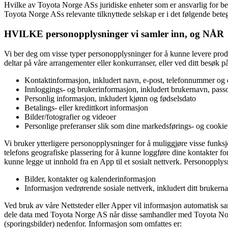
Hvilke av Toyota Norge ASs juridiske enheter som er ansvarlig for be
Toyota Norge ASs relevante tilknyttede selskap er i det følgende bet
HVILKE personopplysninger vi samler inn, og NÅR
Vi ber deg om visse typer personopplysninger for å kunne levere produ
deltar på våre arrangementer eller konkurranser, eller ved ditt besøk 
Kontaktinformasjon, inkludert navn, e-post, telefonnummer og d
Innloggings- og brukerinformasjon, inkludert brukernavn, pass
Personlig informasjon, inkludert kjønn og fødselsdato
Betalings- eller kredittkort informasjon
Bilder/fotografier og videoer
Personlige preferanser slik som dine markedsførings- og cookie
Vi bruker ytterligere personopplysninger for å muliggjøre visse funksjon
telefons geografiske plassering for å kunne loggføre dine kontakter fo
kunne legge ut innhold fra en App til et sosialt nettverk. Personopply
Bilder, kontakter og kalenderinformasjon
Informasjon vedrørende sosiale nettverk, inkludert ditt bruker
Ved bruk av våre Nettsteder eller Apper vil informasjon automatisk sa
dele data med Toyota Norge AS når disse samhandler med Toyota Norge
(sporingsbilder) nedenfor. Informasjon som omfattes er: