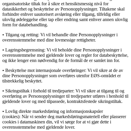
organisatoriske tiltak for å sikre et hensiktsmessig nivå for
datasikkerhet og beskyttelse av Personopplysninger. Tiltakene skal
forhindre enhver uautorisert avsløring eller tilgang, tilfeldig eller
ulovlig ødeleggelse eller tap eller endring samt enhver annen ulovlig
form for databehandling.
• Tilgang og retting: Vi vil behandle dine Personopplysninger i
overensstemmelse med dine lovmessige rettigheter.
• Lagringsbegrensning: Vi vil beholde dine Personopplysninger i
overensstemmelse med gjeldende lover og regler for databeskyttelse,
og ikke lenger enn nødvendig for de formål de er samlet inn for.
• Beskyttelse mot internasjonale overføringer: Vi vil sikre at de av
dine Personopplysninger som overføres utenfor EØS-området er
tilstrekkelig beskyttet.
• Sikringstiltak i forhold til tredjeparter: Vi vil sikre at tilgang til og
overføring av Personopplysninger til tredjeparter utføres i henhold til
gjeldende lover og med tilpassede, kontraktsfestede sikringstiltak.
• Lovlig direkte markedsføring og informasjonskapsler
(cookies): Når vi sender deg markedsføringsmateriell eller plasserer
cookies i datamaskinen din, vil vi sørge for at vi gjør dette i
overensstemmelse med gjeldende lover.