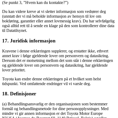
(Se punkt 3, ”Hvem kan du kontakte?”)
Du kan videre kreve at vi sletter informasjon som vedrører deg
(unntatt der vi må beholde informasjon av hensyn til lov om
bokføring, garantier eller annet lovmessig krav). Du har selvfølgelig
også alltid rett til å sende en klage på den som kontrollerer dine data
til Datatilsynet.
17. Juridisk informasjon
Kravene i denne erklæringen supplerer, og erstatter ikke, ethvert
annet krav i følge gjeldende lover om personvern og datasikring.
Dersom det er motsetning mellom det som står i denne erklæringen
og gjeldende lover om personvern og datasikring, har gjeldende
lover prioritet.
Toyota kan endre denne erklæringen på et hvilket som helst
tidspunkt. Ved omfattende endringer vil vi varsle deg.
18. Definisjoner
(a) Behandlingsansvarlig er den organisasjonen som bestemmer
formål og behandlingsmetode for dine personopplysninger. Med
mindre vi gir annen informasjon er det Toyota Motor Europe