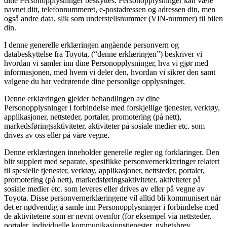
dine Personopplysninger beskyttes. Personopplysninger kan være
navnet ditt, telefonnummeret, e-postadressen og adressen din, men
også andre data, slik som understellsnummer (VIN-nummer) til bilen
din.
I denne generelle erklæringen angående personvern og
databeskyttelse fra Toyota, (“denne erklæringen”) beskriver vi
hvordan vi samler inn dine Personopplysninger, hva vi gjør med
informasjonen, med hvem vi deler den, hvordan vi sikrer den samt
valgene du har vedrørende dine personlige opplysninger.
Denne erklæringen gjelder behandlingen av dine
Personopplysninger i forbindelse med forskjellige tjenester, verktøy,
applikasjoner, nettsteder, portaler, promotering (på nett),
markedsføringsaktiviteter, aktiviteter på sosiale medier etc. som
drives av oss eller på våre vegne.
Denne erklæringen inneholder generelle regler og forklaringer. Den
blir supplert med separate, spesifikke personvernerklæringer relatert
til spesielle tjenester, verktøy, applikasjoner, nettsteder, portaler,
promotering (på nett), markedsføringsaktiviteter, aktiviteter på
sosiale medier etc. som leveres eller drives av eller på vegne av
Toyota. Disse personvernerklæringene vil alltid bli kommunisert når
det er nødvendig å samle inn Personopplysninger i forbindelse med
de aktivitetene som er nevnt ovenfor (for eksempel via nettsteder,
portaler, individuelle kommunikasjonstjenester, nyhetsbrev,