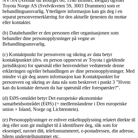
NV/SA (Avenue du Bourget 60, 1140 Brüssel, Belgia) og/eller
Toyota Norge AS (Svelvikveien 59, 3003 Drammen) som er
behandlingsansvarlig. Ytterligere informasjon kan gis deg i en
separat personvernerklæring for den aktuelle tjenesten du mottar
eller kontakter.
(b) Databehandler er den personen eller organisasjonen som
behandler dine personopplysninger på vegne av
Behandlingsansvarlig.
(c) Kontaktpunkt for personvern og sikring av data betyr
kontaktpunktet (dvs. en person oppnevnt av Toyota i gjeldende
jurisdiksjon) for spørsmål eller henvendelser vedrørende denne
erklæringen og/eller behandlingen av dine personopplysninger. Med
mindre vi gir deg annen informasjon kan Kontaktpunktet for
personvern og sikring av data nås som beskrevet i punkt 3 ”Hvem
kan du kontakte dersom du har spørsmål eller forespørsler?”.
(d) EØS-området betyr Det europeiske økonomiske
samarbeidsområdet (EØS) (= medlemslandene i Den europeiske
union + Island, Norge og Lichtenstein).
(e) Personopplysninger er enhver enkeltopplysning relatert direkte til
deg eller som gir mulighet til å identifisere deg, slik som for
eksempel, navnet ditt, telefonnummeret, e-postadressen, din adresse,
bilens understellsnummer etc.