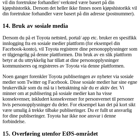
vil din foretrukne forhandler/ verksted være basert på din
kjøpshistorikk. Dersom det heller ikke finnes noen kjøpshistorikk vil
din foretrukne forhandler være basert på din adresse (postnummer).
14. Bruk av sosiale media
Dersom du på et Toyota nettsted, portal/ app etc. bruker en spesifikk
innlogging fra en sosiale medier plattform (for eksempel din
Facebook-konto), vil Toyota registrere dine personopplysninger som
er tilgjengelig på denne plattformen. Din bruk av en slik plattform
betyr at du uttrykkelig har tillatt at dine personopplysninger
kommuniseres og registreres av Toyota via denne plattformen.
Noen ganger forenkler Toyota publiseringen av nyheter via sosiale
medier som Twitter og Facebook. Disse sosiale medier har sine egne
brukervilkår som du må ta i betraktning når du er aktiv der. Vi
minner om at publisering på sosiale medier kan ha visse
konsekvenser, inkludert konsekvenser for personvernet til personer
hvis personopplysninger du deler. For eksempel kan det på kort sikt
være umulig å trekke tilbake publiseringer. Du er fullt ut ansvarlig
for dine publiseringer. Toyota har ikke noe ansvar i denne
forbindelse.
15. Overføring utenfor EØS-området