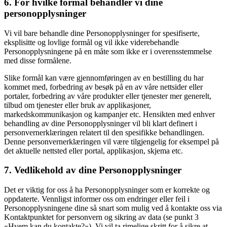
6. For hvilke formål behandler vi dine
personopplysninger
Vi vil bare behandle dine Personopplysninger for spesifiserte,
eksplisitte og lovlige formål og vil ikke viderebehandle
Personopplysningene på en måte som ikke er i overensstemmelse
med disse formålene.
Slike formål kan være gjennomføringen av en bestilling du har
kommet med, forbedring av besøk på en av våre nettsider eller
portaler, forbedring av våre produkter eller tjenester mer generelt,
tilbud om tjenester eller bruk av applikasjoner,
markedskommunikasjon og kampanjer etc. Hensikten med enhver
behandling av dine Personopplysninger vil bli klart definert i
personvernerklæringen relatert til den spesifikke behandlingen.
Denne personvernerklæringen vil være tilgjengelig for eksempel på
det aktuelle nettsted eller portal, applikasjon, skjema etc.
7. Vedlikehold av dine Personopplysninger
Det er viktig for oss å ha Personopplysninger som er korrekte og
oppdaterte. Vennligst informer oss om endringer eller feil i
Personopplysningene dine så snart som mulig ved å kontakte oss via
Kontaktpunktet for personvern og sikring av data (se punkt 3
«Hvem kan du kontakte?»). Vi vil ta rimelige skritt for å sikre at