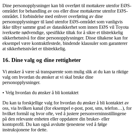
Dine personopplysninger kan bli overført til mottakere utenfor EØS-
området for behandling av oss eller disse mottakerne utenfor EØS-
området. I forbindelse med enhver overføring av dine
personopplysninger til land utenfor EØS-området som vanligvis
ikke tilbyr samme grad av datasikkerhet som innen EØS vil Toyota
iverksette nødvendige, spesifikke tiltak for å sikre et tilstrekkelig
sikkerhetsnivå for dine personopplysninger. Disse tiltakene kan for
eksempel være kontraktfestede, bindende klausuler som garanterer
at sikkerhetsnivået er tilstrekkelig.
16. Dine valg og dine rettigheter
Vi ønsker å være så transparente som mulig slik at du kan ta riktige
valg om hvordan du ønsker at vi skal bruke dine
personopplysninger.
• Velg hvordan du ønsker å bli kontaktet
Du kan ta forskjellige valg for hvordan du ønsker å bli kontaktet av
oss, via hvilken kanal (for eksempel e-post, post, sms, telefon…), for
hvilket formål og hvor ofte, ved å justere personverninnstillingene
på den relevante enheten eller oppdatere din bruker- eller
kontoprofil. Du kan også avslutte tjenestene ved å følge
instruksjonene for dette.