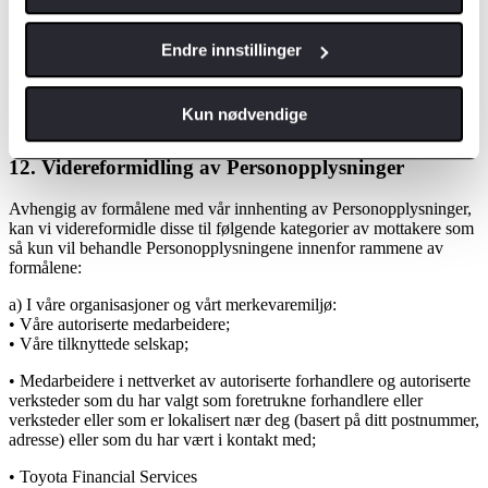
liknende
Vi bruker informasjonskapsler på våre nettsteder. Det hjelper oss til å
Endre innstillinger
gi deg en bedre opplevelse når du besøker sidene våre og lar oss
også gjøre nettstedene våre bedre. For ytterligere informasjon om
vår bruk av informasjonskapsler og hvordan du kan unngå dem,
Kun nødvendige
vennligst se våre retningslinjer for bruk av cookies
12. Videreformidling av Personopplysninger
Avhengig av formålene med vår innhenting av Personopplysninger,
kan vi videreformidle disse til følgende kategorier av mottakere som
så kun vil behandle Personopplysningene innenfor rammene av
formålene:
a) I våre organisasjoner og vårt merkevaremiljø:
• Våre autoriserte medarbeidere;
• Våre tilknyttede selskap;
• Medarbeidere i nettverket av autoriserte forhandlere og autoriserte
verksteder som du har valgt som foretrukne forhandlere eller
verksteder eller som er lokalisert nær deg (basert på ditt postnummer,
adresse) eller som du har vært i kontakt med;
• Toyota Financial Services