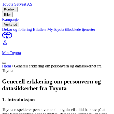
Toyota Sørvest AS
Kontakt
Biler
Kampanjer
Verksted
Dekor og foliering
Bilutleie
MyToyota tilkoblede tjenester
perm_identity
Min Toyota
Hjem
/
Generell erklæring om personvern og datasikkerhet fra
Toyota
Generell erklæring om personvern og
datasikkerhet fra Toyota
1. Introduksjon
Toyota respekterer personvernet ditt og du vil alltid ha krav på at