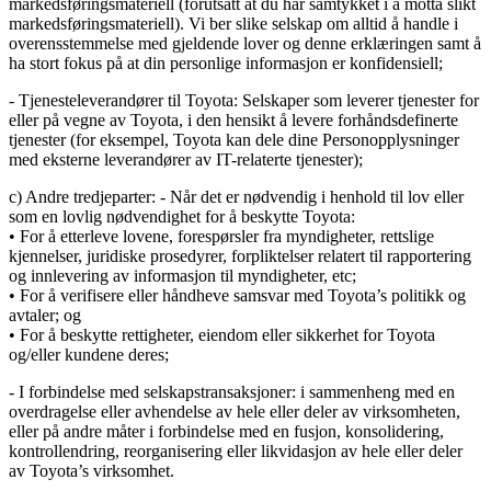
markedsføringsmateriell (forutsatt at du har samtykket i å motta slikt
markedsføringsmateriell). Vi ber slike selskap om alltid å handle i
overensstemmelse med gjeldende lover og denne erklæringen samt å
ha stort fokus på at din personlige informasjon er konfidensiell;
- Tjenesteleverandører til Toyota: Selskaper som leverer tjenester for
eller på vegne av Toyota, i den hensikt å levere forhåndsdefinerte
tjenester (for eksempel, Toyota kan dele dine Personopplysninger
med eksterne leverandører av IT-relaterte tjenester);
c) Andre tredjeparter: - Når det er nødvendig i henhold til lov eller
som en lovlig nødvendighet for å beskytte Toyota:
• For å etterleve lovene, forespørsler fra myndigheter, rettslige
kjennelser, juridiske prosedyrer, forpliktelser relatert til rapportering
og innlevering av informasjon til myndigheter, etc;
• For å verifisere eller håndheve samsvar med Toyota’s politikk og
avtaler; og
• For å beskytte rettigheter, eiendom eller sikkerhet for Toyota
og/eller kundene deres;
- I forbindelse med selskapstransaksjoner: i sammenheng med en
overdragelse eller avhendelse av hele eller deler av virksomheten,
eller på andre måter i forbindelse med en fusjon, konsolidering,
kontrollendring, reorganisering eller likvidasjon av hele eller deler
av Toyota’s virksomhet.