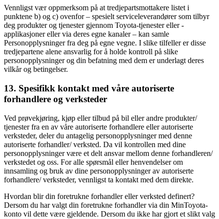
Vennligst vær oppmerksom på at tredjepartsmottakere listet i
punktene b) og c) ovenfor – spesielt serviceleverandører som tilbyr
deg produkter og tjenester gjennom Toyota-tjenester eller -
applikasjoner eller via deres egne kanaler – kan samle
Personopplysninger fra deg på egne vegne. I slike tilfeller er disse
tredjepartene alene ansvarlig for å holde kontroll på slike
personopplysninger og din befatning med dem er underlagt deres
vilkår og betingelser.
13. Spesifikk kontakt med våre autoriserte
forhandlere og verksteder
Ved prøvekjøring, kjøp eller tilbud på bil eller andre produkter/
tjenester fra en av våre autoriserte forhandlere eller autoriserte
verksteder, deler du antagelig personopplysninger med denne
autoriserte forhandler/ verksted. Da vil kontrollen med dine
personopplysninger være et delt ansvar mellom denne forhandleren/
verkstedet og oss. For alle spørsmål eller henvendelser om
innsamling og bruk av dine personopplysninger av autoriserte
forhandlere/ verksteder, vennligst ta kontakt med dem direkte.
Hvordan blir din foretrukne forhandler eller verksted definert?
Dersom du har valgt din foretrukne forhandler via din MinToyota-
konto vil dette være gjeldende. Dersom du ikke har gjort et slikt valg