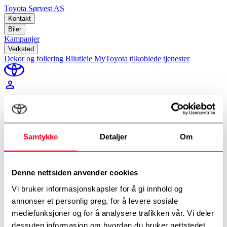
Toyota Sørvest AS
Kontakt
Biler
Kampanjer
Verksted
Dekor og foliering
Bilutleie
MyToyota tilkoblede tjenester
perm_identity
Min Toyota
Hjem
/
Prisskjema verkstedtjenester
Samtykke
Detaljer
Om
Prisopplysninger
Alle næringsdrivende er pliktig å ha opplysninger om priser og
Denne nettsiden anvender cookies
betalingsbetingelser tilgjengelig i butikk og på egne nettsider, jfr.
Vi bruker informasjonskapsler for å gi innhold og
Forskrift om prisopplysninger §11
.
annonser et personlig preg, for å levere sosiale
Komplett prisliste blir litt upraktisk da det er "uendelig" antall
mediefunksjoner og for å analysere trafikken vår. Vi deler
varianter jobber, men nedenfor her finner du et utvalg priseksempler.
Vi gjør oppmerksom på at de fleste jobbtyper hos oss har fastpriser
dessuten informasjon om hvordan du bruker nettstedet