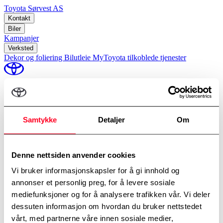
Toyota Sørvest AS
Kontakt
Biler
Kampanjer
Verksted
Dekor og foliering
Bilutleie
MyToyota tilkoblede tjenester
perm_identity
Min Toyota
Samtykke
Detaljer
Om
Hjem
/
TSV Økonomiservice
Et rimeligere vedlikeholdsalternativ for eldre Toyota
Denne nettsiden anvender cookies
Bestill service
Vi bruker informasjonskapsler for å gi innhold og
Oversikt over behandling av personopplysninger
annonser et personlig preg, for å levere sosiale
Informasjonskapselpolicy
mediefunksjoner og for å analysere trafikken vår. Vi deler
Copyright © Toyota Sørvest AS
dessuten informasjon om hvordan du bruker nettstedet
vårt, med partnerne våre innen sosiale medier,